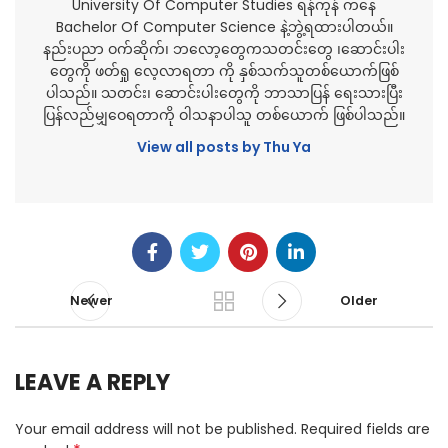
University Of Computer Studies ရန်ကုန် ကနေ
Bachelor Of Computer Science နဲ့ဘွဲ့ရထားပါတယ်။
နည်းပညာ ဝက်ဆိုက်၊ ဘလော့တွေကသတင်းတွေ ၊ဆောင်းပါး
တွေကို ဖတ်ရှု လေ့လာရတာ ကို နှစ်သက်သူတစ်ယောက်ဖြစ်
ပါသည်။ သတင်း၊ ဆောင်းပါးတွေကို ဘာသာပြန် ရေးသားပြီး
ပြန်လည်မျှဝေရတာကို ဝါသနာပါသူ တစ်ယောက် ဖြစ်ပါသည်။
View all posts by Thu Ya
Newer
Older
LEAVE A REPLY
Your email address will not be published.
Required fields are