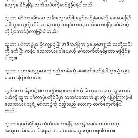
လျှော့ချနိုင်ခဲ့ပြီး လက်ထပ်ပွဲကိုဆင်နွှဲနိုင်ခဲ့ပါတယ်။
သူဟာ မင်္ဂလာခမ်းမမှာ လမ်းလျှောက်ဖို့ မျှော်လင့်ခဲ့ပေမယ့် မအောင်မြင်
ခဲ့ပါဘူး။ သူ့ကို အိပ်ယာနဲ့ တကွ ထရပ်ကားနဲ့ သယ်ဆောင်ပြီး မင်္ဂလာပွဲ
ကို ပို့ဆောင်ခဲ့တာဖြစ်ပါတယ်။
သူဟာ မင်္ဂလာပွဲမှာ ငိုကျွေးခဲ့ပြီး အဲဒီအချိန်က ၃၈ နှစ်အရွယ် သတို့သမီး
ကို ဖက်ပြီး ကခဲ့ပါသေးတယ်။ ဒါပေမယ့် မင်္ဂလာကိတ်မုန့်တော့ မခွဲနိုင်ခဲ့
ပါဘူး။
သူဟာ အစားလျှော့စားတဲ့ စည်းကမ်းကို မဖောက်ဖျက်ခဲ့ပါဘူးလို့ သူ့အ
မေက ပြောပါတယ်။
ကျွန်တော် မိန်းမနဲ့အတူ ပျော်စရာကောင်းတဲ့ မိသားစုဘ၀ကို ထူထောင်
မယ်လို့ သူက မင်္ဂလာပွဲမတိုင်မီမှာ သတင်းထောက်များကို ပြောကြားခဲ့ပါ
သေးတယ်။ သူ့ရဲ့ မင်္ဂလာပွဲကို ဧည့်သည် လေးရာ တက်ရောက်ခဲ့ပါ
တယ်။
သူဟာနောက်ပိုင်းမှာ ကိုယ်အလေးချိန် အလွန်အမင်းတက်လာတဲ့
အတွက် အိမ်ထောင်ရေးမှာ အခက်အခဲတွေတွေ့လာရပါတယ်။