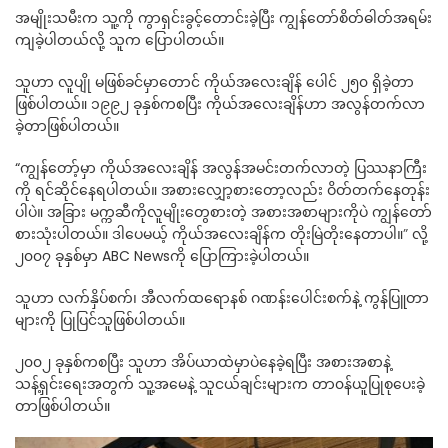
အမျိုးသမီးက သူ့ကို ကွာရှင်းခွင့်တောင်းခဲ့ပြီး ကျွန်တော်စိတ်ဓါတ်အရမ်း
ကျခဲ့ပါတယ်လို့ သူက ပြောပါတယ်။
သူဟာ လူပျို မဖြစ်ခင်မှာတောင် ကိုယ်အလေးချိန် ပေါင် ၂၅၀ ရှိခဲ့တာ
ဖြစ်ပါတယ်။ ၁၉၉၂ ခုနှစ်ကစပြီး ကိုယ်အလေးချိန်ဟာ အလွန်တက်လာ
ခဲ့တာဖြစ်ပါတယ်။
“ကျွန်တော့်မှာ ကိုယ်အလေးချိန် အလွန်အမင်းတက်လာတဲ့ ပြဿနာကြီး
ကို ရင်ဆိုင်နေရပါတယ်။ အစားလျှော့စားတော့လည်း ဝိတ်တက်နေတုန်း
ပါပဲ။ အခြား မက္ကဆီကိုလူမျိုးတွေစားတဲ့ အစားအစာများကိုပဲ ကျွန်တော်
စားသုံးပါတယ်။ ဒါပေမယ့် ကိုယ်အလေးချိန်က တိုးမြဲတိုးနေတာပါ။
”
လို့
၂၀၀၇ ခုနှစ်မှာ ABC Newsကို ပြောကြားခဲ့ပါတယ်။
သူဟာ လက်နှိပ်စက်၊ အီလက်ထရောနစ် ဂဏန်းပေါင်းစက်နဲ့ ကွန်ပြူတာ
များကို ပြုပြင်သူဖြစ်ပါတယ်။
၂၀၀၂ ခုနှစ်ကစပြီး သူဟာ အိပ်ယာထဲမှာပဲနေခဲ့ရပြီး အစားအစာနဲ့
သန့်ရှင်းရေးအတွက် သူ့အမေနဲ့ သူငယ်ချင်းများက တာ၀န်ယူပြုစုပေးခဲ့
တာဖြစ်ပါတယ်။