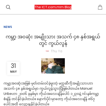
The ICT.com.mm Blog
NEWS
ကမ္ဘာ့ အ၀ဆုံး အမျိုးသား အသက် ၄၈ နှစ်အရွယ်
တွင် ကွယ်လွန်
Thu Ya
31
MAY
ကမ္ဘာ့အ၀ဆုံးအဖြစ် မှတ်တမ်း၀င်ခဲ့ဖူးတဲ့ မက္ကဆီကိုအမျိုးသားဟာ
အသက် ၄၈ နှစ်အရွယ်မှာ ကွယ်လွန်သွားပြီဖြစ်ပါတယ်။ Manuel
Uribeဟာ ၂၀၀၆ ခုနှစ်မှာ ကိုယ်အလေးချိန်ပေါင် ၁၂၃၀နဲ့ ဂင်းနစ်ကမ္ဘာ့
စံချိန် တင်နိုင်ခဲ့ပါတယ်။ နောက်ပိုင်းမှာတော့ ကိုယ်အလေးချိန် ၈၆၇
ပေါင်အထိ လျှော့ချနိုင်ခဲ့ပါတယ်။