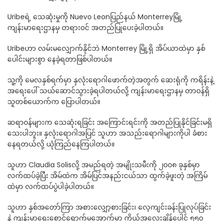
Uribeရဲ့ သေဆုံးမှုကို Nuevo Leonပြည်နယ် Monterreyမြို့
ကျန်းမာရေးဌာနမှ တရား၀င် အတည်ပြုပေးခဲ့ပါတယ်။
Uribeဟာ လမ်းမလျှောက်နိုင်ဘဲ Monterrey မြို့ရှိ အိပ်ယာထဲမှာ နှစ်
ပေါင်းများစွာ နေခဲ့ရတာဖြစ်ပါတယ်။
သူ့ကို မေလနှစ်ရက်မှာ နှလုံးရောဂါဖောက်တဲ့အတွက် ဆေးရုံကို ကရိန်းနဲ့
အရေးပေါ် သယ်ဆောင်သွားခဲ့ရပါတယ်လို့ ကျန်းမာရေးဌာနမှ တာ၀န်ရှိ
သူတစ်ယောက်က ပြောပါတယ်။
ဆရာ၀န်များက သေဆုံးရခြင်း အကြောင်းရင်းကို အတည်ပြုနိုင်ခြင်းမရှိ
သေးပါဘူး။ နှလုံးရောဂါအပြင် သူဟာ အသည်းရောဂါများကိုပါ ခံစား
နေရတယ်လို့ ယုံကြည်နေကြပါတယ်။
သူဟာ Claudia Solisလို့ အမည်ရတဲ့ အမျိုးသမီးကို ၂၀၀၈ ခုနှစ်မှာ
လက်ထပ်ခဲ့ပြီး အိမ်ထဲက အိမ်ပြင်အနည်းငယ်သာ ထွက်ခဲ့ဖူးတဲ့ အကြိမ်
ထဲမှာ လက်ထပ်ပွဲပါခဲ့ပါတယ်။
သူဟာ နှစ်အတော်ကြာ အစားလျှော့စားခြင်း၊ လေ့ကျင်းခန်းပြုလုပ်ခြင်း
နဲ့ ကျန်းမာရေးစောင့်ရှောက်မှုအောက်မှာ ကိုယ်အလေးချိန်ပေါင် ၅၅၀