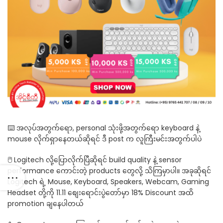
⌨️ အလုပ်အတွက်ရော, personal သုံးဖို့အတွက်ရော keyboard နဲ့
mouse လိုက်ရှာနေတယ်ဆိုရင် ဒီ post က လူကြီးမင်းအတွက်ပါပဲ
🖱️ Logitech လို့ပြောလိုက်ပြီဆိုရင် build quality နဲ့ sensor
performance ကောင်းတဲ့ products တွေလို့ သိကြမှာပါ။ အခုဆိုရင်
Logitech ရဲ့ Mouse, Keyboard, Speakers, Webcam, Gaming
Headset တို့ကို 11.11 စျေးရောင်းပွဲ‌တော်မှာ 18% Discount အထိ
promotion ချနေပါတယ်