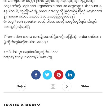
🥳 Computer ရှေ့မှာ ကြာရှည်စွာအလုပ်လုပ်ရတဲ့လူတွေနဲ့ အထူး
သင့်တော်တဲ့ Logitech Ergonomic mouse တွေလည်း Discount ချ
နေပါတယ်, လူကြီးမင်းရဲ့ productivity ကို မြှင်တင်ဖို့ဆိုရင် keyboard
နဲ့ mouse ကောင်းကောင်းလေးတော့ရှိဖို့လိုမယ်နော်
🥳 Logi tech speaker လည်းပါသေးတာမို့ အလုပ်လုပ်ရင်း သီချင်း
လေးနဲ့ငြိမ့်လို့ရပါပြီ
❗Promotion ကာလ အကန့်အသတ်ရှိတာမို့ အမြန်ဆုံး order တင်ထား
ဖို့ တိုက်တွန်းလိုက်ပါတယ်ခင်ဗျ❗
👉 ဒီ Link မှာ အခုပဲဝယ်ယူလိုက်ပါ >>>
https://tinyurl.com/284ntvtg
Newer
Older
LEAVE A REPLY