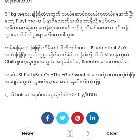
မှာဖြစ်ပါတယ်။
6.1 kg အလေးချိန်ရှိတဲ့အတွက် သယ်ဆောင်ရလွယ်ကူတယ်။ နောက်ပြီး
တော့ Playtime က ၆ နာရီလောက်အထိရတာမို့လို့ ပျော်စရာ
အခိုက်အတန့်တွေ မကုန်ဆုံးသေးခင် သင့်ရဲ့ သီချင်းတွေဟာ ရပ်တန့်
သွားမှာကို စိတ်ပူစရာမလိုတော့ပါဘူး။
ကမ်းခြေမှာပဲဖြစ်ဖြစ် အိမ်မှာပဲ ပါတီကျင်းပပ …. Bluetooth 4.2 ကို
အသုံးပြုပြီး လွယ်ကူစွာ ချိတ်ဆက်နိုင်တာဖြစ်လို့ ကိုယ့် Vibe နဲ့ ကိုယ်
Chill ချင်တဲ့သူများအတွက် အရမ်းမိုက်တဲ့ Speaker လေးတစ်ခုပါပဲ။
အခုပဲ JBL PartyBox On-The-Go Essential လေးကို ဝယ်ယူလိုက်ပြီး
အပျော်တွေကို ကူးစက်သွားအောင် ဖန်တီးလိုက်ကြစို့ !
👉 ဒီ Link မှာ အခုပဲဝယ်ယူလိုက်ပါ >>> t.ly/lLDL6
Newer
Older