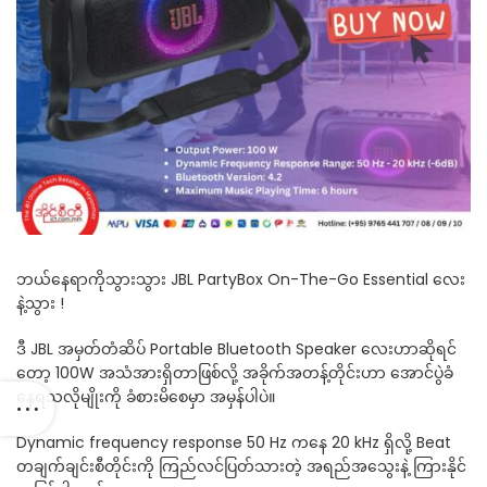
ဘယ်နေရာကိုသွားသွား JBL PartyBox On-The-Go Essential လေး
နဲ့သွား !
ဒီ JBL အမှတ်တံဆိပ် Portable Bluetooth Speaker လေးဟာဆိုရင်
တော့ 100W အသံအားရှိတာဖြစ်လို့ အခိုက်အတန့်တိုင်းဟာ အောင်ပွဲခံ
နေရသလိုမျိုးကို ခံစားမိစေမှာ အမှန်ပါပဲ။
Dynamic frequency response 50 Hz ကနေ 20 kHz ရှိလို့ Beat
တချက်ချင်းစီတိုင်းကို ကြည်လင်ပြတ်သားတဲ့ အရည်အသွေးနဲ့ ကြားနိုင်