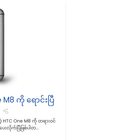
M8 ကို ရောင်းပြီ
်တဲ့ HTC One M8 ကို တရား၀င်
းလိုက်ပြီဖြစ်ပါတ...