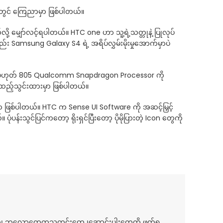
ို့တွင် ကြေညာမှာ ဖြစ်ပါတယ်။
ု့ မျှော်လင့်ရပါတယ်။ HTC one ဟာ သူ့ရဲ့သတ္တုနဲ့ ပြုလုပ်
ည်း Samsung Galaxy S4 ရဲ့ အရိပ်လွှမ်းမိုးမှုအောက်မှာပဲ
0 သို့မဟုတ် 805 Qualcomm Snapdragon Processor ကို
းထည့်သွင်းထားမှာ ဖြစ်ပါတယ်။
ာ ဖြစ်ပါတယ်။ HTC က Sense UI Software ကို အဆင့်မြှင့်
န်းသွင်ပြင်ကတော့ ရိုးရှင်ပြီးတော့ ပိုမိုပြားတဲ့ Icon တွေကို
်၊ ဘလော့တွေကသတင်းတွေ ၊ဆောင်းပါးတွေကို ဖတ်ရှု