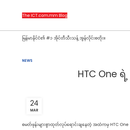
The ICT.com.mm Blog
မြန်မာနိုင်ငံ၏ #၁ အိုင်တီသီးသန့် အွန်လိုင်းစတိုး။
NEWS
HTC One ရဲ့
24
MAR
စမတ်ဖုန်းများစွာထုတ်လုပ်ရောင်းချနေတဲ့ အထဲကမှ HTC One ရဲ