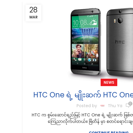
28
MAR
NEWS
HTC One ရဲ့ မျိုးဆက် HTC One 
0
Posted by
Thu Ya
HTC က စွမ်းဆောင်ရည်မြင့် HTC One ရဲ့ မျိုးဆက် ဖြစ
ကြေညာလိုက်ပါတယ်။ ဗြိတိန် မှာ စတင်ရောင်းချပေ
CONTINUE READING