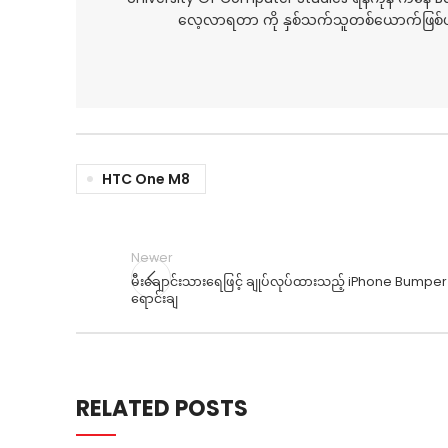
လေ့လာရတာ ကို နှစ်သက်သူတစ်ယောက်ဖြစ်ပါ
HTC One M8
Newer
မီးချောင်းသားရေဖြင့် ချုပ်လုပ်ထားသည့် iPhone Bumper က
ရောင်းချ
RELATED POSTS