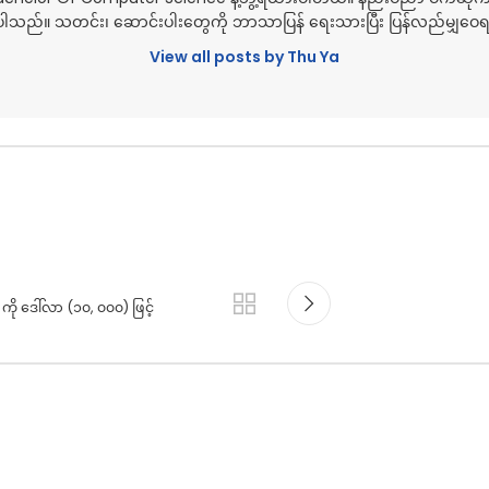
သည်။ သတင်း၊ ဆောင်းပါးတွေကို ဘာသာပြန် ရေးသားပြီး ပြန်လည်မျှဝ
View all posts by Thu Ya
ို ဒေါ်လာ (၁၀, ၀၀၀) ဖြင့်