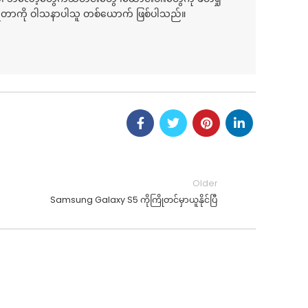
ေရတာကို ဝါသနာပါသူ တစ်ယောက် ဖြစ်ပါသည်။
Older
Samsung Galaxy S5 ကိုကြိုတင်မှာယူနိုင်ပြီ