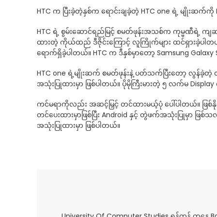
HTC က ပြီးခဲ့တဲ့နှစ်က ရောင်းချခဲ့တဲ့ HTC one ရဲ့ မျိုးဆက်က
HTC ရဲ့ စွမ်းဆောင်ရည်မြင့် စမတ်ဖုန်းအသစ်က ကုမ္မဏီရဲ့ ကျဆင
ထားတဲ့ ကိုယ်ထည် ဒီဇိုင်းကြောင့် လူကြိုက်များ ထင်ရှားခဲ့ပါ
ရောက်ရှိခဲ့ပါတယ်။ HTC က ဒီနှစ်မှာတော့ Samsung Galaxy S5 
HTC one ရဲ့မျိုးဆက် စမတ်ဖုန်းနဲ့ ပတ်သက်ပြီးတော့ လွန်ခဲ
အသုံးပြုထားမှာ ဖြစ်ပါတယ်။ ပိုမိုကြီးမားတဲ့ ၅ လက်မ Disp
ကင်မရာကိုလည်း အဆင့်မြှင့် တင်ထားမယ့်ပုံ ပေါ်ပါတယ်။ ဖြစ
တင်ပေးထားမှာဖြစ်ပြီး Android နှင့် တွဲဖက်အသုံးပြုမှာ ဖြစ်သလ
အသုံးပြုထားမှာ ဖြစ်ပါတယ်။
University Of Computer Studies ရန်ကုန် ကနေ 