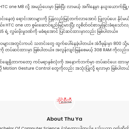
ို HTC one M8 လို့ အမည်ပေးမှာ ဖြစ်ပြီး လာမယ့် အင်္ဂါနေ့မှာ နယူးယောက်မြ
်းနေတဲ့ ရောင်းအားများကို ပြန်လည်မြင့်တက်လာအောင် ပြုလုပ်ပေး နိုင်မယ်လိ
တယ်။ HTC one ဟာ စွမ်းဆောင်ရည်မြင့်မားပြီး လူစိတ်ဝင်စားမှုခြင်းခံရသော်လ
ရဲ့ လွှမ်းမိုးမှုဒဏ်ကို မခံရအောင် ပြင်ဆင်ထားမှာလည်း ဖြစ်ပါတယ်။
့တဲ့ လများအတွင်းကပင် သတင်းတွေ ထွက်ပေါ်နေခဲ့ပါတယ်။ အဲဒီဖုန်းမှာ 80
lay ကို တပ်ဆင်ထားမှာ ဖြစ်ပါတယ်။ အလွန်လျင်မြန်စေမယ့် 3GB RAM ကိုလည်
်နိုင်ချေရှိတာကတော့ ကင်မရာနှစ်လုံးကို အနောက်ဘက်မှာ တပ်ဆင်ပေး ထားမှ
ို Motion Gesture Control တွေကိုလည်း အသုံးပြုလို့ ရလာမှာ ဖြစ်ပါတယ်။ ပုံပ
About Thu Ya
Bachelor Of Computer Science နဲ့ဘွဲ့ရထားပါတယ်။ နည်းပညာ ဝက်ဆိုက