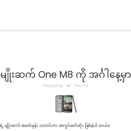
 မျိုးဆက် One M8 ကို အင်္ဂါနေ့
Posted by
Thu Ya
့ မျိုးဆက် စမတ်ဖုန်း သတင်းက အလှုပ်ခတ်ဆုံး ဖြစ်ခဲ့ပါ တယ်။