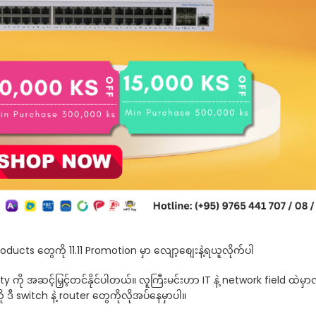
oducts တွေကို 11.11 Promotion မှာ လျော့‌စျေးနဲ့ရယူလိုက်ပါ
y ကို အဆင့်မြှင့်တင်နိုင်ပါတယ်။ လူကြီးမင်းဟာ IT နဲ့ network field ထဲမှာလ
 switch နဲ့ router တွေကိုလိုအပ်နေမှာပါ။