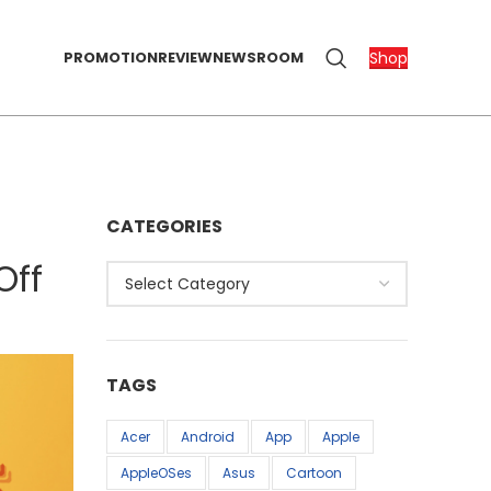
Shop
PROMOTION
REVIEW
NEWSROOM
CATEGORIES
Off
Categories
TAGS
Acer
Android
App
Apple
AppleOSes
Asus
Cartoon