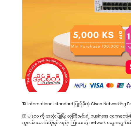
📶 International standard ပြည့်မှီတဲ့ Cisco Networking Pr
🛜 Cisco ကို အသုံးပြုပြီး လူကြီးမင်းရဲ့ business connectivit
သူတစ်ယောက်ဆိုရင်လည်း ကြီးမားတဲ့ network တွေအတွက်ဆို ဒီ