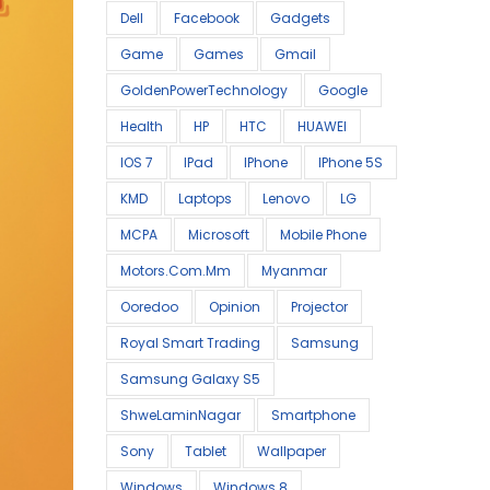
Dell
Facebook
Gadgets
Game
Games
Gmail
GoldenPowerTechnology
Google
Health
HP
HTC
HUAWEI
IOS 7
IPad
IPhone
IPhone 5S
KMD
Laptops
Lenovo
LG
MCPA
Microsoft
Mobile Phone
Motors.com.mm
Myanmar
Ooredoo
Opinion
Projector
Royal Smart Trading
Samsung
Samsung Galaxy S5
ShweLaminNagar
Smartphone
Sony
Tablet
Wallpaper
Windows
Windows 8