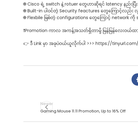
🌐 Cisco ရဲ့ switch နဲ့ rotuer တွေဟာဆိုရင် latency နည်းပြီး
🌐 Built-in ပါဝင်တဲ့ Security feactures တွေကြောင့်လည်း 
🌐 Flexbile ဖြစ်တဲ့ configurations တွေကြောင့် network ကိ
❗Promotion ကာလ အကန့်အသတ်ရှိတာမို့ မြန်မြန်လေးဝယ်ထား
👉 ဒီ Link မှာ အခုပဲဝယ်ယူလိုက်ပါ >>> https://tinyurl.co
Newer
Gaming Mouse 11.11 Promotion, Up to 16% Off