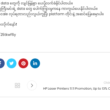
 data တွေကို လျင်မြန်စွာ ပေးပို့လက်ခံနိုင်ပါတယ်။
လူကြီးမင်းရဲ့ data တွေ ပေါက်ကြားမှုကနေ ကာကွယ်ပေးနိုင်ပါတယ်။
ု scale လုပ်ရတာလည်းလွယ်ကူပြီး platform တိုင်းနဲ့ အဆင်ပြေစေမှာပါ။
လိုက်နော်❗
m/25tkwf6y
Old
HP Laser Printers 11.11 Promotion, Up to 13% O