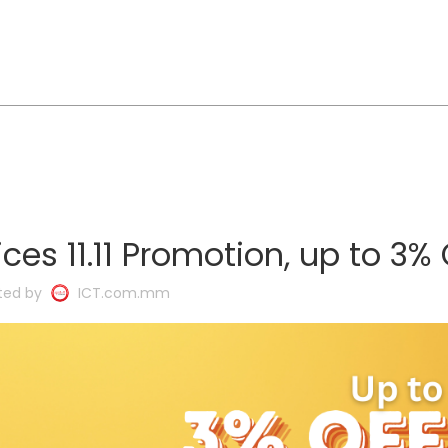
es 11.11 Promotion, up to 3% 
ted by
ICT.com.mm