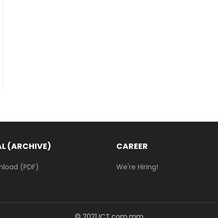
L (ARCHIVE)
CAREER
nload (PDF)
We're Hiring!
© 2021 ICT.com.mm