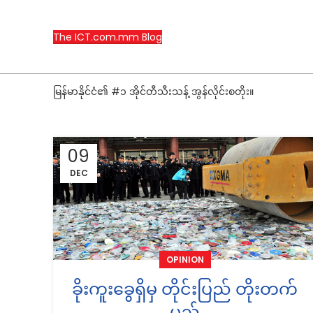
The ICT.com.mm Blog
မြန်မာနိုင်ငံ၏ #၁ အိုင်တီသီးသန့် အွန်လိုင်းစတိုး။
09
DEC
OPINION
ခိုးကူးခွေရှိမှ တိုင်းပြည် တိုးတက်
မည်