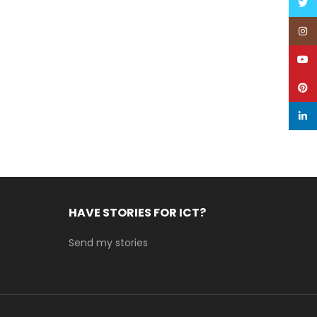
Twitt
Inst
YouT
Pinte
linke
HAVE STORIES FOR ICT?
Send my stories