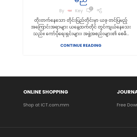
0
By
Key
တိုးတက်နေသော တိုင်းပြည်တိုင်းမှာ ယခု တင်ပြမည့်
အကြောင်းအရာများ ယနေ့ထက်တိုင် တွင်ကျယ်နေသေး
သည်။ ကော်ပိုရေးရှင်းများ၊ အဖွဲ့အစည်းများ၏ စေခိ...
CONTINUE READING
ONLINE SHOPPING
JOURNA
Shop at ICT.com.mm
Free Dow