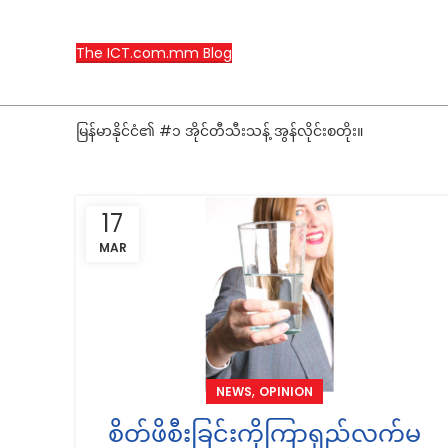
The ICT.com.mm Blog
မြန်မာနိုင်ငံ၏ #၁ အိုင်တီသီးသန့် အွန်လိုင်းစတိုး။
17
MAR
,
NEWS
OPINION
စိတ်ဖိစီးခြင်းကိုကြာရှည်လက်မ