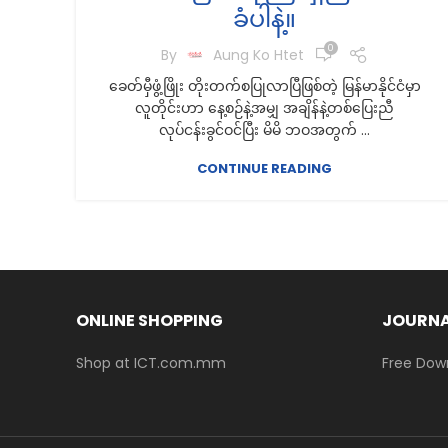
ခံပါနဲ့။
0
By
Aung Ko Htet
ခေတ်မှီဖွံ့ဖြိုး တိုးတက်စပြုလာပြီဖြစ်တဲ့ မြန်မာနိုင်ငံမှာ
လူတိုင်းဟာ နေ့စဉ်နဲ့အမျှ အချိန်နဲ့တစ်ပြေးညီ
လုပ်ငန်းခွင်ဝင်ပြီး မိမိ ဘဝအတွက် ...
CONTINUE READING
ONLINE SHOPPING
JOURNA
Shop at ICT.com.mm
Free Dow