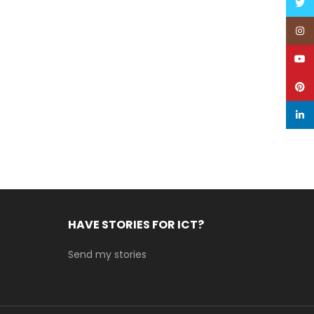
Twitt
Inst
YouT
Pinte
linke
HAVE STORIES FOR ICT?
Send my stories