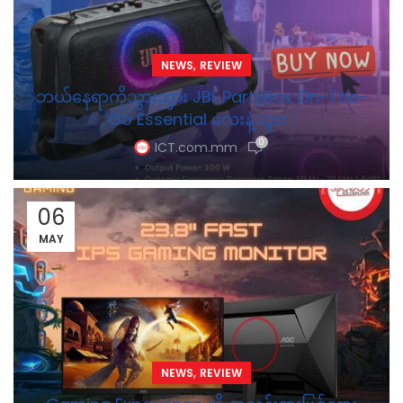
,
NEWS
REVIEW
ဘယ်နေရာကိုသွားသွား JBL PartyBox On-The-
Go Essential လေးနဲ့သွား !
0
ICT.com.mm
06
MAY
,
NEWS
REVIEW