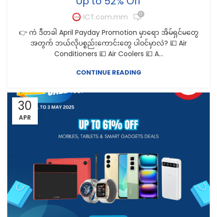
Up to 52% Off
0
ICT.com.mm
👉 ကဲ ဒီတခါ April Payday Promotion မှာရော အိမ်ရှင်မတွေ
အတွက် ဘယ်လိုပစ္စည်းကောင်းတွေ ပါဝင်မှာလဲ? 💷 Air
Conditioners 💷 Air Coolers 💷 A...
CONTINUE READING
30
APR