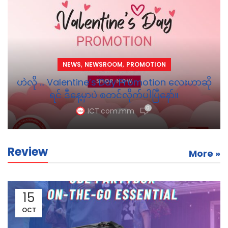
,
,
NEWS
NEWSROOM
PROMOTION
ဟဲလို … Valentine’s Day Promotion လေးဟာဆို
ရင် ဒီနေ့မှာပဲ စတင်လိုက်ပါပြီနော်။
0
ICT.com.mm
Review
More »
15
OCT