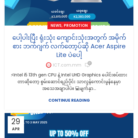
,
NEWS
PROMOTION
ပေါ့ပါးပြီး ရုံးသုံး ကျောင်းသုံးအတွက် အမိုက်
စား ဘက်ဂျက် လက်တော့ပ်ဆို Acer Aspire
Lite ပဲပေါ့
0
ICT.com.mm
⚡️Intel i5 13th gen CPU နဲ့ Intel UHD Graphics ပေါင်းစပ်ထား
တာဆိုတော့ စွမ်းဆောင်ရည်ပိုင်း သာလွန်ကောင်းမွန်နေမှာ
အသေအချာပါပဲ။ 💻မျက်နှာ...
CONTINUE READING
29
APR