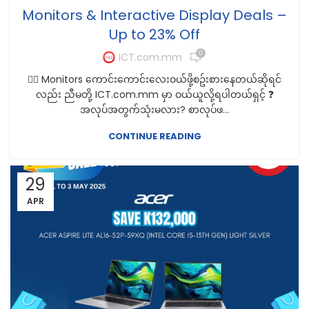
Monitors & Interactive Display Deals –
Up to 23% Off
0
ICT.com.mm
🤷‍♀️ Monitors ကောင်းကောင်းလေးဝယ်ဖို့စဥ်းစားနေတယ်ဆိုရင်
လည်း ညီမတို့ ICT.com.mm မှာ ဝယ်ယူလို့ရပါတယ်ရှင့် ❓
အလုပ်အတွက်သုံးမလား? စာလုပ်ဖ...
CONTINUE READING
29
APR