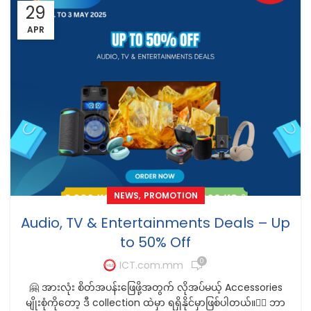
29
APR
,
NEWS
PROMOTION
Audio, TV & Entertainments Deals – Up
to 50% Off
0
ICT.com.mm
🤗 အားလုံး စိတ်အပန်းဖြေဖို့အတွက် လိုအပ်မယ့် Accessories
မျိုးစုံကိုတော့ ဒီ collection ထဲမှာ ရရှိနိုင်မှာဖြစ်ပါတယ်။🤷‍♀️ ဘာ