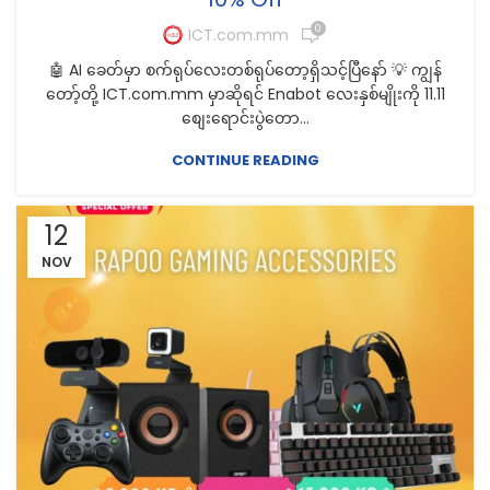
0
ICT.com.mm
🤖 AI ခေတ်မှာ စက်ရုပ်လေးတစ်ရုပ်တော့ရှိသင့်ပြီနော် 💡 ကျွန်
တော့်တို့ ICT.com.mm မှာဆိုရင် Enabot လေးနှစ်မျိုးကို 11.11
စျေးရောင်းပွဲတော...
CONTINUE READING
12
NOV