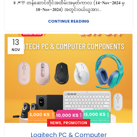
🎇🎆🎊 တန်ဆောင်တိုင်အထိမ်းအမှတ်ကာလ (𝟏𝟒-𝐍𝐨𝐯-𝟐𝟎𝟐𝟒 မှ
𝟏𝟖-𝐍𝐨𝐯-𝟐𝟎𝟐𝟒) အတွင်းဝယ်ယူအား...
CONTINUE READING
13
NOV
,
NEWS
PROMOTION
Logitech PC & Computer