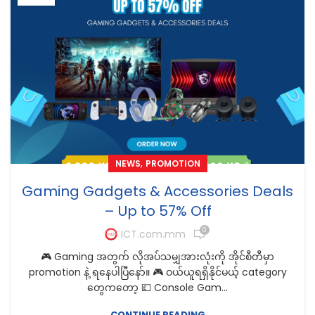
,
NEWS
PROMOTION
Gaming Gadgets & Accessories Deals
– Up to 57% Off
0
ICT.com.mm
🎮 Gaming အတွက် လိုအပ်သမျှအားလုံးကို အိုင်စီတီမှာ
promotion နဲ့ ရနေပါပြီနော်။ 🎮 ဝယ်ယူရရှိနိုင်မယ့် category
တွေကတော့ 💷 Console Gam...
CONTINUE READING