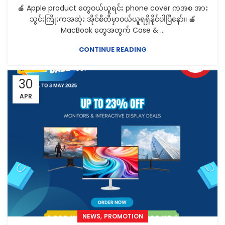
🍎 Apple product တွေဝယ်ယူရင်း phone cover ကအစ အား
သွင်းကြိုးကအဆုံး အိုင်စီတီမှာဝယ်ယူရရှိနိုင်ပါပြီနော်။ 🍎
MacBook တွေအတွက် Case & ...
CONTINUE READING
30
APR
,
NEWS
PROMOTION