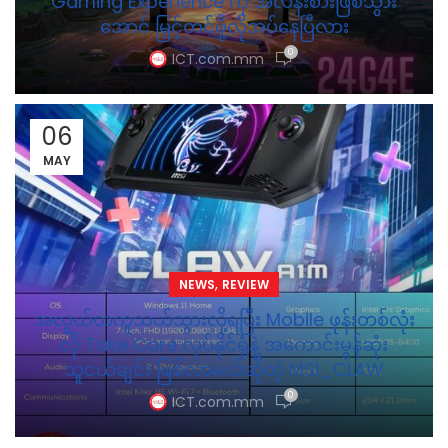
Gaming Experience ကို အလန်းစားဖြစ်သွား
အောင် မြှင့်တင်ဖို့လိုအပ်နေပြီလား
0
ICT.com.mm
06
MAY
,
NEWS
REVIEW
အလွယ်တကူသယ်သွားလို့ရပြီး Mobile ဖုန်းတစ်လုံး
လို Take Care လုပ်နိုင်ရုံနဲ့ အကောင်းမွန်ဆုံး
သူငယ်ချင်း ဖြစ်လာမယ်ဆိုတဲ့ MSI_CLAW
0
ICT.com.mm