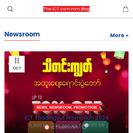
The ICT.com.mm Blog
Newsroom
More »
11
OCT
,
,
NEWS
NEWSROOM
PROMOTION
ICT Thadingyut Promotion 2024
0
ICT.com.mm