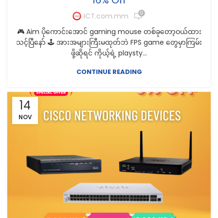
0
ICT.com.mm
🎮 Aim ပိုကောင်းအောင် gaming mouse တစ်ခုတော့ဝယ်ထား
သင့်ပြီနော် 🕹️ အားအများကြီးမထုတ်ဘဲ FPS game တွေမှာကြမ်း
ဖို့ဆိုရင် ကိုယ့်ရဲ့ playsty...
CONTINUE READING
14
NOV