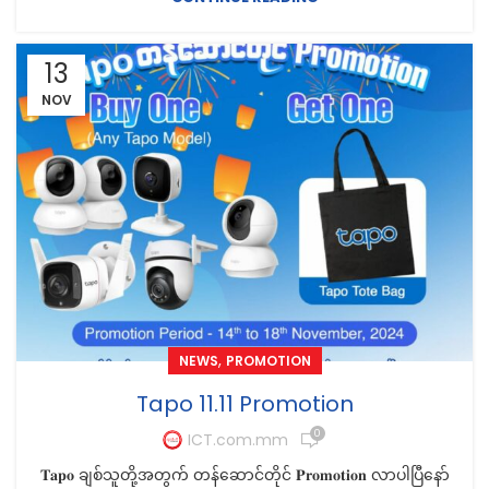
13
NOV
,
NEWS
PROMOTION
Tapo 11.11 Promotion
0
ICT.com.mm
𝐓𝐚𝐩𝐨 ချစ်သူတို့အတွက် တန်ဆောင်တိုင် 𝐏𝐫𝐨𝐦𝐨𝐭𝐢𝐨𝐧 လာပါပြီနော်