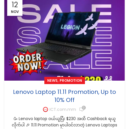
12
NOV
,
NEWS
PROMOTION
Lenovo Laptop 11.11 Promotion, Up to
10% Off
0
ICT.com.mm
🥳 Lenovo laptop ဝယ်ယူပြီး $230 အထိ Cashback ရယူ
လိုက်ပါ 🎉 11.11 Promotion မှာပါဝင်လာတဲ့ Lenovo Laptops